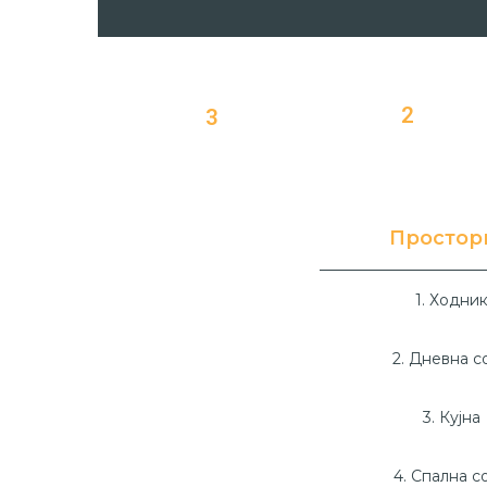
2
3
Простор
1. Ходни
2. Дневна с
3. Кујна
4. Спална с