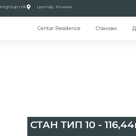
v@intgroup.mk
Центар, Кочани
Centar Residence
Станови
Д
СТАН ТИП 10 - 116,4