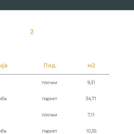
2
ија
Под
м2
к
плочки
9,31
оба
паркет
34,71
плочки
7,11
оба
паркет
10,35