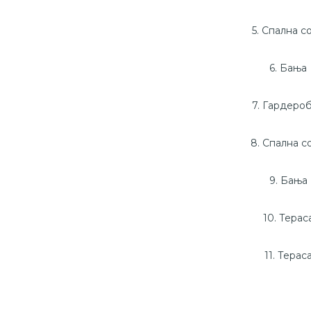
5. Спална с
6. Бања
7. Гардеро
8. Спална с
9. Бања
10. Терас
11. Терас