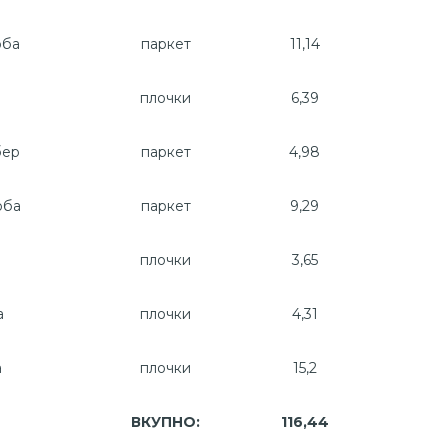
оба
паркет
11,14
плочки
6,39
бер
паркет
4,98
оба
паркет
9,29
плочки
3,65
а
плочки
4,31
а
плочки
15,2
ВКУПНО:
116,44